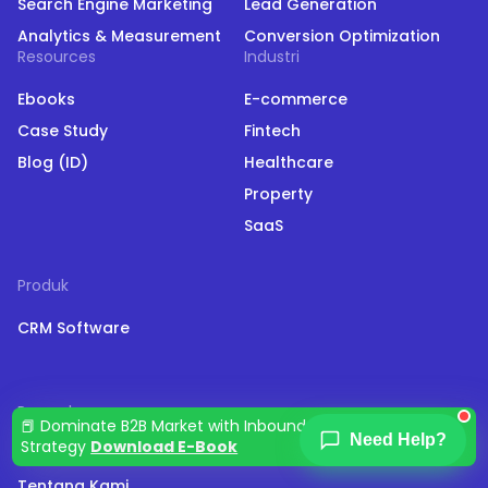
Search Engine Marketing
Lead Generation
Analytics & Measurement
Conversion Optimization
Resources
Industri
Ebooks
E-commerce
Case Study
Fintech
Blog (ID)
Healthcare
Property
SaaS
Produk
CRM Software
Perusahaan
📕 Dominate B2B Market with Inbound Marketing
Need Help?
Strategy
Download E-Book
Harga
Tentang Kami