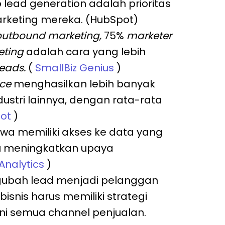
ead generation adalah prioritas
keting mereka. (HubSpot)
outbound marketing,
75%
marketer
eting
adalah cara yang lebih
leads.
(
SmallBiz Genius
)
ice
menghasilkan lebih banyak
dustri lainnya, dengan rata-rata
ot
)
wa memiliki akses ke data yang
u meningkatkan upaya
 Analytics
)
gubah lead menjadi pelanggan
bisnis harus memiliki strategi
 semua channel penjualan.