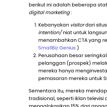
berikut ini adalah beberapa stat
digital marketing
:
Kebanyakan
visitor
dari situ
intention/
niat
untuk langsun
menambahkan CTA yang re
SmallBiz Genius
)
Perusahaan besar seringka
pelanggan (prospek) melalui
mereka hanya menginvesta
pemasaran mereka untuk 
Sementara itu, mereka mendapat
tradisional, seperti iklan televis
mengalokasikan 15% dari anggara