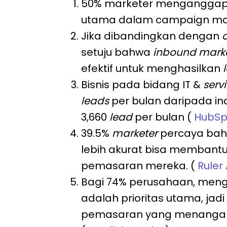
50% marketer menganggap l
utama dalam campaign mar
Jika dibandingkan dengan
setuju bahwa
inbound mark
efektif untuk menghasilkan
Bisnis pada bidang IT &
serv
leads
per bulan daripada in
3,660
lead
per bulan (
HubSp
39.5%
marketer
percaya bah
lebih akurat bisa membant
pemasaran mereka. (
Ruler
Bagi 74% perusahaan, men
adalah prioritas utama, jadi 
pemasaran yang menangani