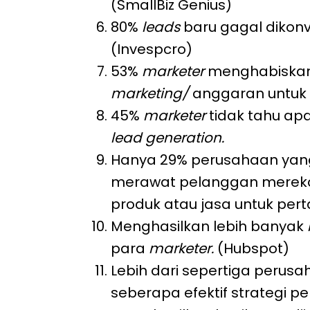
(SmallBiz Genius)
80%
leads
baru gagal dikonv
(Invespcro)
53%
marketer
menghabiskan
marketing/
anggaran untuk
45%
marketer
tidak tahu ap
lead generation.
Hanya 29% perusahaan yan
merawat pelanggan mereka
produk atau jasa untuk pert
Menghasilkan lebih banyak
para
marketer.
(Hubspot)
Lebih dari sepertiga perus
seberapa efektif strategi