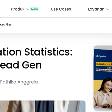
Produk
Use Cases
Layanan
Lead Gen
ion Statistics:
Lead Gen
 Fathika Anggrela