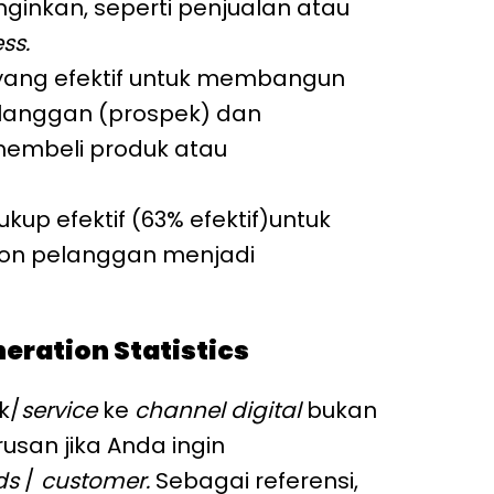
nginkan, seperti penjualan atau
ss.
 yang efektif untuk membangun
langgan (prospek) dan
embeli produk atau
kup efektif (63% efektif)untuk
on pelanggan menjadi
eration Statistics
k/
service
ke
channel digital
bukan
rusan jika Anda ingin
ds
/
customer.
Sebagai referensi,