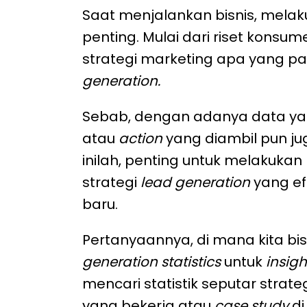
Saat menjalankan bisnis, melak
penting. Mulai dari riset konsume
strategi marketing apa yang pa
generation.
Sebab, dengan adanya data yang
atau
action
yang diambil pun ju
inilah, penting untuk melakukan 
strategi
lead generation
yang ef
baru.
Pertanyaannya, di mana kita 
generation statistics
untuk
insigh
mencari statistik seputar strate
yang bekerja atau
case study
di