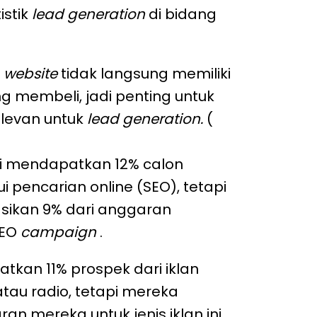
istik
lead generation
di bidang
s
website
tidak langsung memiliki
g membeli, jadi penting untuk
levan untuk
lead generation.
(
li mendapatkan 12% calon
 pencarian online (SEO), tetapi
sikan 9% dari anggaran
SEO
campaign
.
kan 11% prospek dari iklan
i atau radio, tetapi mereka
n mereka untuk jenis iklan ini.