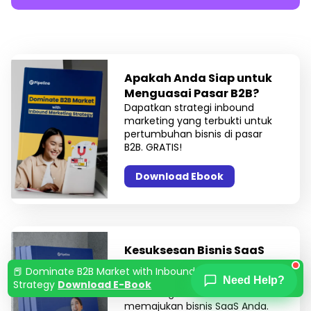
Apakah Anda Siap untuk
Menguasai Pasar B2B?
Dapatkan strategi inbound
marketing yang terbukti untuk
pertumbuhan bisnis di pasar
B2B. GRATIS!
Download Ebook
Kesuksesan Bisnis SaaS
Anda Dimulai dari Sini!
📕 Dominate B2B Market with Inbound Marketing
Temukan tren inbound
Need Help?
Strategy
Download E-Book
marketing terbaru untuk
memajukan bisnis SaaS Anda.